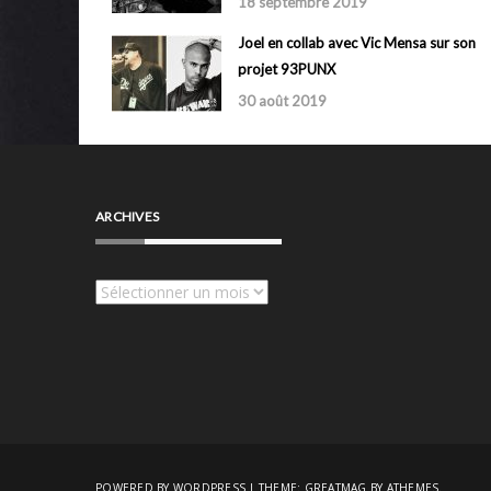
18 septembre 2019
Joel en collab avec Vic Mensa sur son
projet 93PUNX
30 août 2019
ARCHIVES
Archives
POWERED BY WORDPRESS
|
THEME:
GREATMAG
BY ATHEMES.