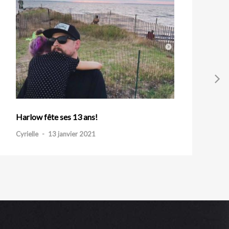
Harlow fête ses 13 ans!
Cyrielle
-
13 janvier 2021
C