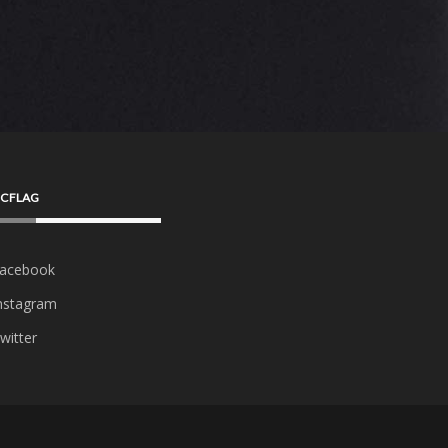
CFLAG
acebook
nstagram
witter