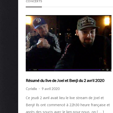
CONCERTS
Résumé du live de Joel et Benji du 2 avril 2020
Cyrielle
-
9 avril 2020
Ce jeudi 2 avril avait lieu le live stream de Joel et
Benji! Ils ont commencé à 22h30 heure française et
après des soucis avec le lien pour nous, on [ … ]