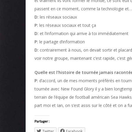
et vraiment ils vont former le monde, ce sont eux 
passent en ce moment, comme la technologie et…
D:
les réseaux sociaux
P:
les réseaux sociaux et tout ça
D:
et l’information qui arrive à toi immédiatement
P:
le partage d’information
D:
contrairement à nous, on devait sortir et placard
voir notre groupe, maintenant c’est rapide, c’est gén
Quelle est l’histoire de tournée jamais raconté
P:
d’accord, un de mes moments préférés en tourné
tournée avec New Found Glory il y a bien longtemps, 
terrain de l’équipe de football américain Sea Hawks,
part moi et Ian, on s’est assis sur le côté et on a f
Partager :
Twitter
Facebook