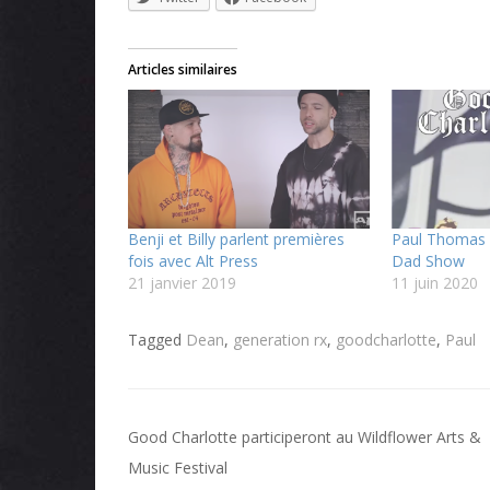
Articles similaires
Benji et Billy parlent premières
Paul Thomas 
fois avec Alt Press
Dad Show
21 janvier 2019
11 juin 2020
Tagged
Dean
,
generation rx
,
goodcharlotte
,
Paul
Navigation
Good Charlotte participeront au Wildflower Arts &
de
Music Festival