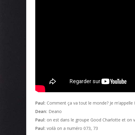
Paul:
Comment ça va tout le monde? Je m’appelle 
Dean:
Deano
Paul:
on est dans le groupe Good Charlotte et on va
Paul:
voilà on a numéro 073, 73