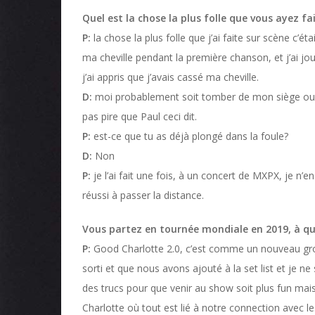
Quel est la chose la plus folle que vous ayez fa
P:
la chose la plus folle que j’ai faite sur scène c’étai
ma cheville pendant la première chanson, et j’ai joué 
j’ai appris que j’avais cassé ma cheville.
D:
moi probablement soit tomber de mon siège ou j
pas pire que Paul ceci dit.
P:
est-ce que tu as déjà plongé dans la foule?
D:
Non
P:
je l’ai fait une fois, à un concert de MXPX, je n’en
réussi à passer la distance.
Vous partez en tournée mondiale en 2019, à qu
P:
Good Charlotte 2.0, c’est comme un nouveau gr
sorti et que nous avons ajouté à la set list et je n
des trucs pour que venir au show soit plus fun mai
Charlotte où tout est lié à notre connection avec l