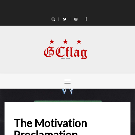
Skip
to
content
The Motivation
Proclamation