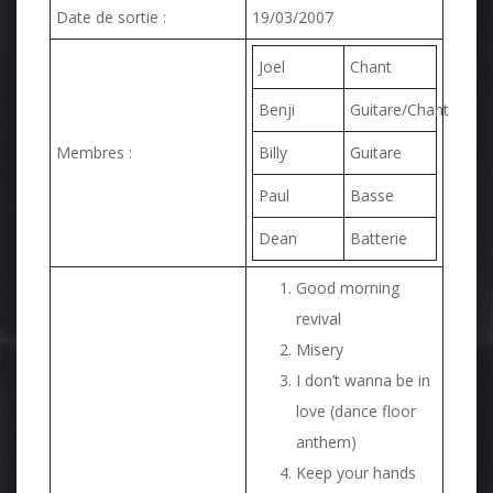
Date de sortie :
19/03/2007
Joel
Chant
Benji
Guitare/Chant
Membres :
Billy
Guitare
Paul
Basse
Dean
Batterie
Good morning
revival
Misery
I don’t wanna be in
love (dance floor
anthem)
Keep your hands