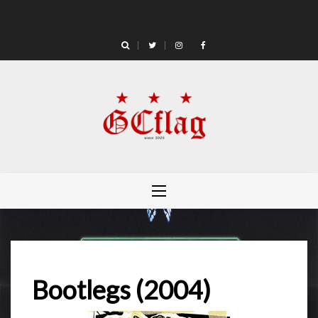
Skip
to
content
Bootlegs (2004)