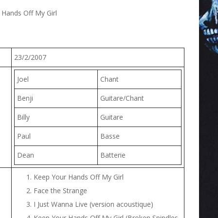
 Hands Off My Girl
23/2/2007
Joel
Chant
Benji
Guitare/Chant
Billy
Guitare
Paul
Basse
Dean
Batterie
Keep Your Hands Off My Girl
Face the Strange
I Just Wanna Live (version acoustique)
Keep Your Hands Off My Girl (Broken Spindles