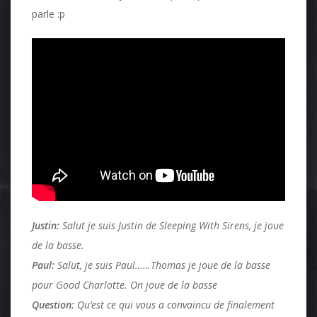
parle :p
Justin:
Salut je suis Justin de Sleeping With Sirens, je joue
de la basse.
Paul:
Salut, je suis Paul……Thomas je joue de la basse
pour Good Charlotte. On joue de la basse
Question:
Qu’est ce qui vous a convaincu de finalement