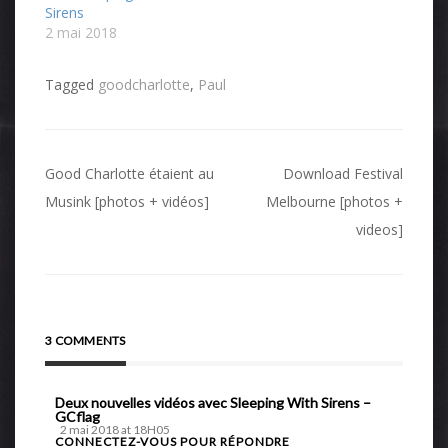
Sirens
2 mai 2018
Tagged
goodcharlotte
,
Paul
Navigation
Good Charlotte étaient au
Download Festival
de
Musink [photos + vidéos]
Melbourne [photos +
videos]
l’article
3 COMMENTS
Deux nouvelles vidéos avec Sleeping With Sirens –
GCflag
2 mai 2018 at 18H05
CONNECTEZ-VOUS POUR RÉPONDRE