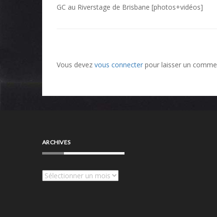
Navigation
GC au Riverstage de Brisbane [photos+vidéos]
de
l’article
Vous devez
vous connecter
pour laisser un commen
ARCHIVES
Archives