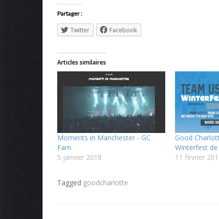
Partager :
Twitter
Facebook
Articles similaires
Moments in Manchester - GC
Good Charlot
Fam
Winterfest de 
5 janvier 2018
11 février 20
Tagged
goodcharlotte