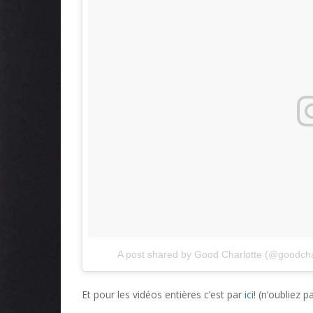
A post shared by Good Charlotte (@goodcha
Et pour les vidéos entières c’est par
ici
! (n’oubliez 