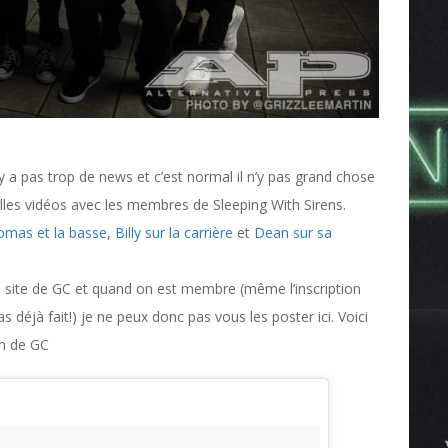
 a pas trop de news et c’est normal il n’y pas grand chose
lles vidéos avec les membres de Sleeping With Sirens.
omas et la basse
,
Billy sur la carrière
et
Dean sur sa
e site de GC et quand on est membre (même l’inscription
as déjà fait!) je ne peux donc pas vous les poster ici. Voici
am de GC