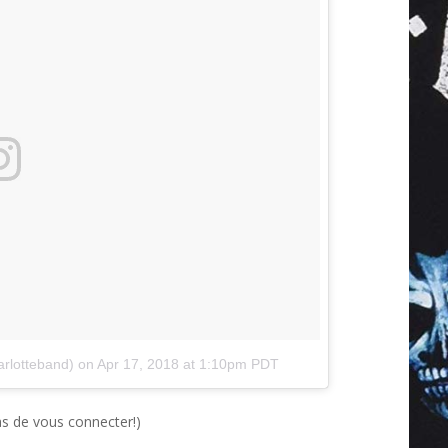
rlotteband)
on
Apr 17, 2018 at 1:10pm PDT
pas de vous connecter!)