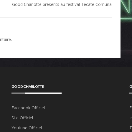
Good Charlotte présents au festival Tecate Comuna
taire.
GOOD CHARLOTTE
G
Facebook Officiel
F
Site Officiel
I
Youtube Officiel
T