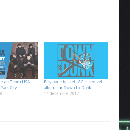
te au Team USA
Billy parle basket, GC et nouvel
Park City
album sur Down to Dunk
18
14 décembre 2017