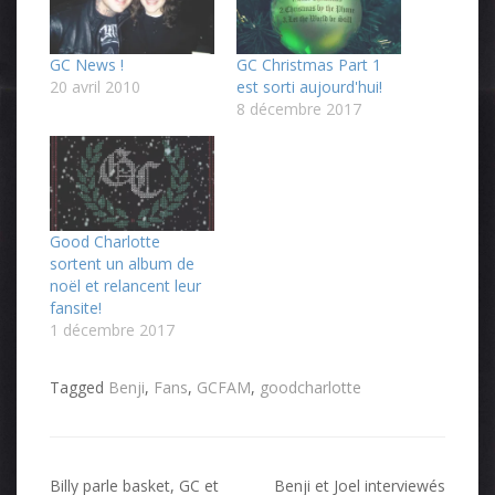
GC News !
GC Christmas Part 1
20 avril 2010
est sorti aujourd'hui!
8 décembre 2017
Good Charlotte
sortent un album de
noël et relancent leur
fansite!
1 décembre 2017
Tagged
Benji
,
Fans
,
GCFAM
,
goodcharlotte
Navigation
Billy parle basket, GC et
Benji et Joel interviewés