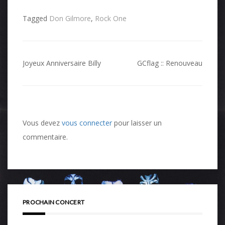
Tagged
Don Gilmore
,
Rock One
Navigation
Joyeux Anniversaire Billy
GCflag :: Renouveau
de
l’article
Vous devez
vous connecter
pour laisser un
commentaire.
PROCHAIN CONCERT