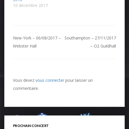
10 décembre 2017
Navigation
New-York – 06/08/2017 –
Southampton – 27/11/2017
de
Webster Hall
– O2 Guildhall
l’article
Vous devez
vous connecter
pour laisser un
commentaire.
PROCHAIN CONCERT