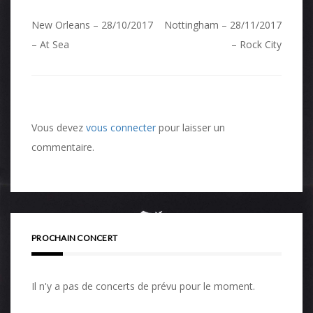
Navigation
New Orleans – 28/10/2017
Nottingham – 28/11/2017
de
– At Sea
– Rock City
l’article
Vous devez
vous connecter
pour laisser un
commentaire.
PROCHAIN CONCERT
Il n'y a pas de concerts de prévu pour le moment.