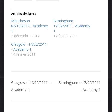
Articles similaires
Manchester -
Birmingham -
02/12/2017 - Academy
17/02/2011 - Academy
1
1
2 décembre 2017
17 février 2011
Glasgow - 14/02/2011
- Academy 1
14 février 2011
Navigation
Glasgow – 14/02/2011 –
Birmingham – 17/02/2011
de
Academy 1
– Academy 1
l’article