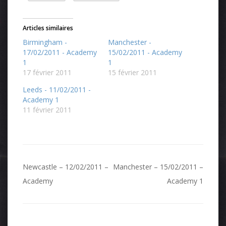
Articles similaires
Birmingham -
Manchester -
17/02/2011 - Academy
15/02/2011 - Academy
1
1
17 février 2011
15 février 2011
Leeds - 11/02/2011 -
Academy 1
11 février 2011
Navigation
Newcastle – 12/02/2011 –
Manchester – 15/02/2011 –
de
Academy
Academy 1
l’article