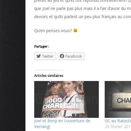
prêtés au jeu et qu’ils ont répondu honnêtement! 
que Joel ne parle pas plus mais il a l’air d’avoir du 
devoirs et qu’ils parlent un peu plus français au co
Qu’en pensez-vous?
Partager :
Twitter
Facebook
Articles similaires
Joel et Benji en couverture de
GC au Batacla
Kerrang!
23 février 20