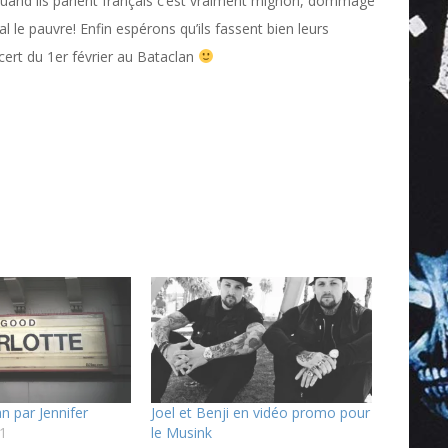
Quand ils parlent français c’est vraiment mignon, dommage
mal le pauvre! Enfin espérons qu’ils fassent bien leurs
ncert du 1er février au Bataclan
n par Jennifer
Joel et Benji en vidéo promo pour
11
le Musink