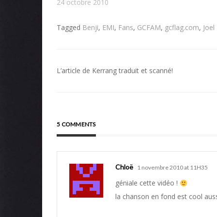
24 octobre 2010
Tagged
Benji
,
EMI
,
Fans
,
GCFAM
,
gcflag.com
,
Joel
Navigation
L’article de Kerrang traduit et scanné!
de
l’article
5 COMMENTS
Chloë
1 novembre 2010 at 11H35
géniale cette vidéo !
la chanson en fond est cool aus