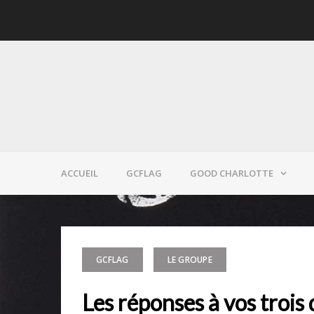
Skip
to
content
ACCUEIL
GCFLAG
GOOD CHARLOTTE
GCFLAG
LE GROUPE
Les réponses à vos trois