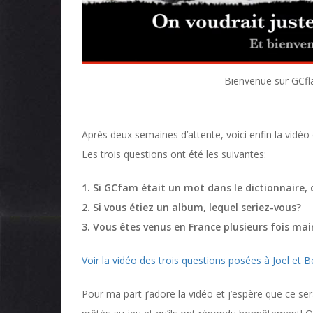
Bienvenue sur GCfl
Après deux semaines d’attente, voici enfin la vidéo 
Les trois questions ont été les suivantes:
1. Si GCfam était un mot dans le dictionnaire, q
2. Si vous étiez un album, lequel seriez-vous?
3. Vous êtes venus en France plusieurs fois ma
Voir la vidéo des trois questions posées à Joel et B
Pour ma part j’adore la vidéo et j’espère que ce sera