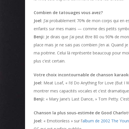
Combien de tatouages vous avez?
Joel:
J’ai probablement 70% de mon corps qui en es
enfants sur mes mains — comme des petits symbol
Benji:
Je dirais que j’ai peut être 80 ou 90% de mon
place mais je ne sais pas combien j’en ai. Quand j
ma poitrine. Celui là représente beaucoup pour moi 
plus c’est certain.
Votre choix incontournable de chanson karaok
Joel:
Meat Loaf, « I’d Do Anything for Love (But I 
montrer mes capacités vocales et c’est dramatique
Benji:
« Mary Jane’s Last Dance, » Tom Petty. C’es
Chanson la plus sous-estimée de Good Charlot
Joel:
« Emotionless » sur l’
album de 2002 The Youn
GC qui est parfois oubliée.