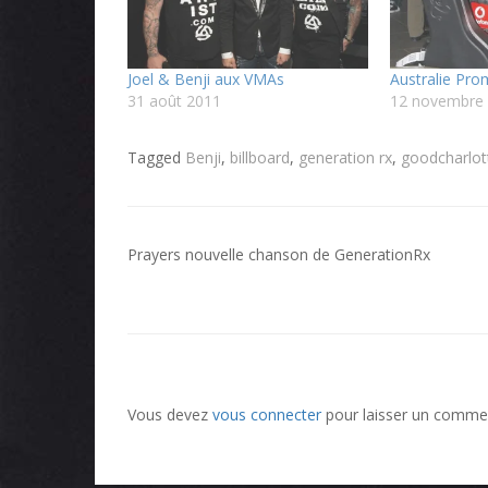
Joel & Benji aux VMAs
Australie Pro
31 août 2011
12 novembre
Tagged
Benji
,
billboard
,
generation rx
,
goodcharlot
Navigation
Prayers nouvelle chanson de GenerationRx
de
l’article
Vous devez
vous connecter
pour laisser un commen