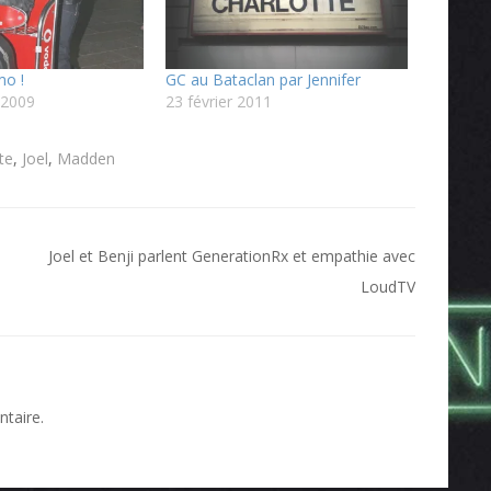
mo !
GC au Bataclan par Jennifer
 2009
23 février 2011
te
,
Joel
,
Madden
Joel et Benji parlent GenerationRx et empathie avec
LoudTV
taire.