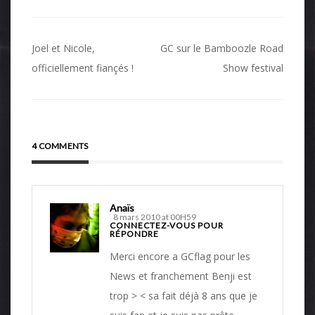
Navigation
Joel et Nicole,
GC sur le Bamboozle Road
de
officiellement fiançés !
Show festival
l’article
4 COMMENTS
Anaïs
8 mars 2010 at 00H59
CONNECTEZ-VOUS POUR
RÉPONDRE
Merci encore a GCflag pour les
News et franchement Benji est
trop > < sa fait déjà 8 ans que je