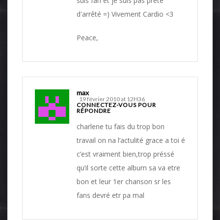
suis fan et je suis pas prête
d'arrêté =) Vivement Cardio <3
Peace,
max
19 février 2010 at 12H36
CONNECTEZ-VOUS POUR
RÉPONDRE
charlene tu fais du trop bon
travail on na l’actulité grace a toi é
c’est vraiment bien,trop préssé
qu’il sorte cette album sa va etre
bon et leur 1er chanson sr les
fans devré etr pa mal