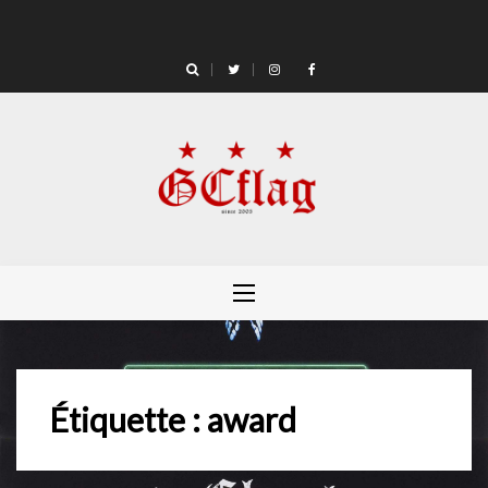
Skip
to
content
Étiquette :
award