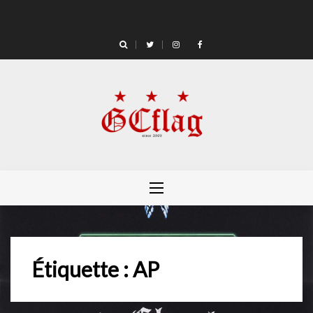
Skip
to
content
Étiquette :
AP