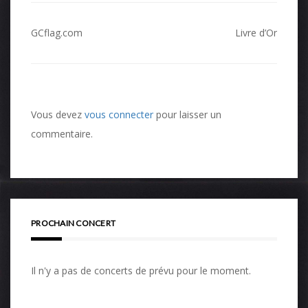
"zéro", même si vous
pouvez retrouver vos
Navigation
catégories
GCflag.com
Livre d’Or
"habituelles". Je
de
compte sur vous pour
l’article
que cette nouvelle
version du…
Vous devez
vous connecter
pour laisser un
commentaire.
PROCHAIN CONCERT
Il n'y a pas de concerts de prévu pour le moment.