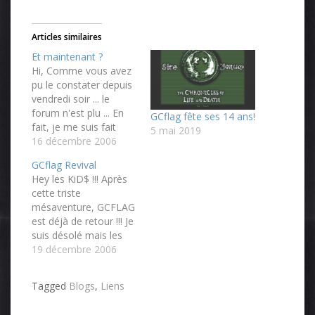
Articles similaires
Et maintenant ?
Hi, Comme vous avez
pu le constater depuis
vendredi soir ... le
forum n'est plu ... En
GCflag fête ses 14 ans!
fait, je me suis fait
5 mai 2019
hacker le forum, et
16 décembre 2006
TOUS les utilisateurs
GCflag Revival
ont été supprimé :/ Ne
Hey les KiD$ !!! Après
sachant quoi faire je
cette triste
m'adresse à VOUS en
mésaventure, GCFLAG
premier lieu .. vous les
est déjà de retour !!! Je
plus "concernées"
suis désolé mais les
par…
comptes utilisateurs
19 décembre 2006
étaient définitivement
irrécupérables, et le
Tagged
Blogs
,
Liens
forum repart en
conséquence de