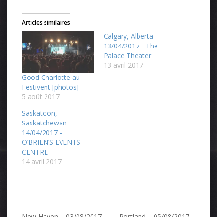
Articles similaires
Calgary, Alberta -
13/04/2017 - The
Palace Theater
13 avril 2017
Good Charlotte au
Festivent [photos]
5 août 2017
Saskatoon,
Saskatchewan -
14/04/2017 -
O’BRIEN’S EVENTS
CENTRE
14 avril 2017
New Haven – 03/08/2017 –
Portland – 05/08/2017 –