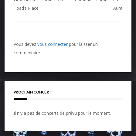
Navigation
de
Toad’s Place
Aura
l’article
Vous devez
vous connecter
pour laisser un
commentaire.
PROCHAIN CONCERT
Il n'y a pas de concerts de prévu pour le moment.