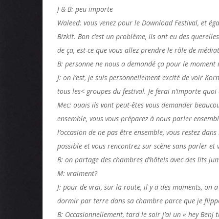
J & B: peu importe
Waleed: vous venez pour le Download Festival, et éga
Bizkit. Bon c’est un problème, ils ont eu des querelle
de ça, est-ce que vous allez prendre le rôle de média
B: personne ne nous a demandé ça pour le moment m
J: on l’est, je suis personnellement excité de voir Kor
tous les< groupes du festival. Je ferai n’importe quo
Mec: ouais ils vont peut-êtes vous demander beaucou
ensemble, vous vous préparez à nous parler ensemble
l’occasion de ne pas être ensemble, vous restez dan
possible et vous rencontrez sur scène sans parler et 
B: on partage des chambres d’hôtels avec des lits j
M: vraiment?
J: pour de vrai, sur la route, il y a des moments, on
dormir par terre dans sa chambre parce que je flipp
B: Occasionnellement, tard le soir j’ai un « hey Benj 