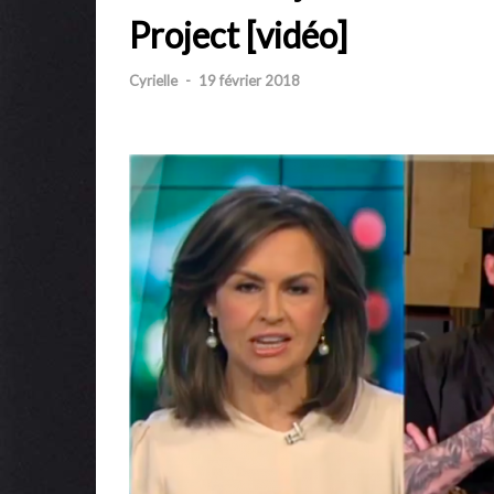
Project [vidéo]
Cyrielle
-
19 février 2018