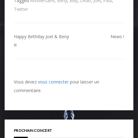
Tagged
Anniversaire
,
Benji
,
Billy
,
Dean
,
Joel
,
Paul
,
Twitter
Navigation
Happy Birthday Joel & Benji
News !
de
!!!
l’article
Vous devez
vous connecter
pour laisser un
commentaire.
PROCHAIN CONCERT