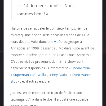
ces 14 dernières années. Nous
sommes béni ! «
Histoire de se rappeler le bon vieux temps, rien de
mieux qu’une bonne série de vieilles vidéos de GC à
leurs débuts. Voici donc une
vidéo
du groupe à
Annapolis en 1999, passant au Mc drive juste avant de
monter sur scène, pour jouer « East Coast Anthem ».
D’autres vidéos provenant du même show sont
également disponibles.Ils interprètent «
I heard You
« .
«
Superman can’t walk
« , «
Hey Dad
« , «
Don’t wanna
stop
« , et d’autres encore…
Joel est en ce moment en train de finaliser son
tatouage qu’il a dans le dos. Il a posté une superbe
photo sur twitter :