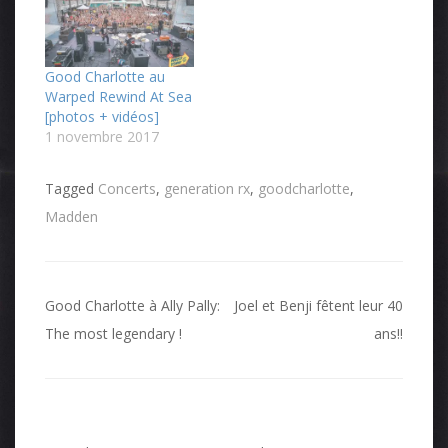
Good Charlotte au
Warped Rewind At Sea
[photos + vidéos]
1 novembre 2017
Tagged
Concerts
,
generation rx
,
goodcharlotte
,
Madden
Navigation
Good Charlotte à Ally Pally:
Joel et Benji fêtent leur 40
de
The most legendary !
ans!!
l’article