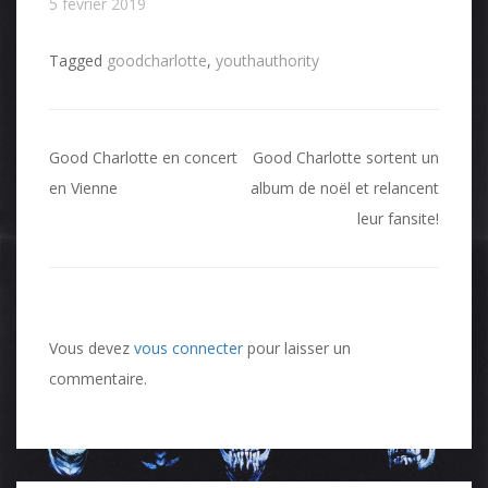
5 février 2019
Tagged
goodcharlotte
,
youthauthority
Navigation
Good Charlotte en concert
Good Charlotte sortent un
de
en Vienne
album de noël et relancent
leur fansite!
l’article
Vous devez
vous connecter
pour laisser un
commentaire.