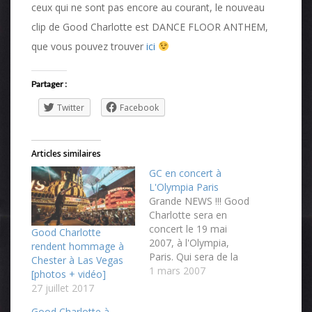
ceux qui ne sont pas encore au courant, le nouveau
clip de Good Charlotte est DANCE FLOOR ANTHEM,
que vous pouvez trouver
ici
Partager :
Twitter
Facebook
Articles similaires
GC en concert à
L'Olympia Paris
Grande NEWS !!! Good
Charlotte sera en
concert le 19 mai
Good Charlotte
2007, à l'Olympia,
rendent hommage à
Paris. Qui sera de la
Chester à Las Vegas
fête ?!!! Ce sera un
1 mars 2007
[photos + vidéo]
SAMEDI pour les plus
27 juillet 2017
réticents d'entre vous
Good Charlotte à