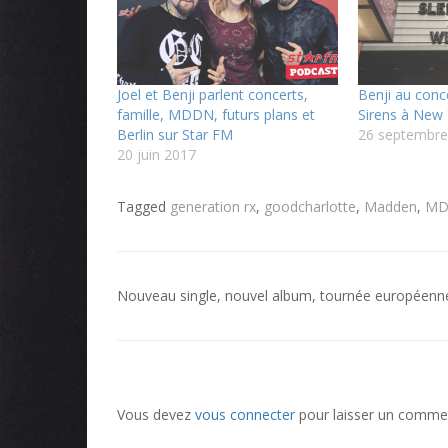
Joel et Benji parlent concerts,
Benji au conc
famille, MDDN, futurs plans et
Sirens à New
Berlin sur Star FM
26 septembre
20 juin 2017
Tagged
generation rx
,
goodcharlotte
,
Madden
,
MD
Navigation
Nouveau single, nouvel album, tournée européenn
de
l’article
Vous devez
vous connecter
pour laisser un commen