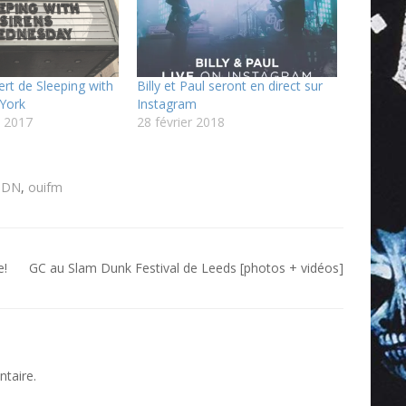
ert de Sleeping with
Billy et Paul seront en direct sur
 York
Instagram
 2017
28 février 2018
DN
,
ouifm
e!
GC au Slam Dunk Festival de Leeds [photos + vidéos]
taire.