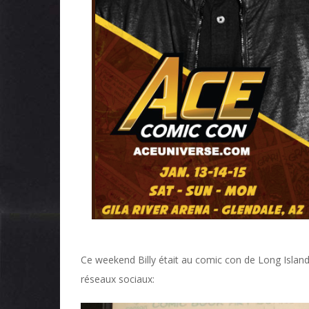
Ce weekend Billy était au comic con de Long Island
réseaux sociaux: