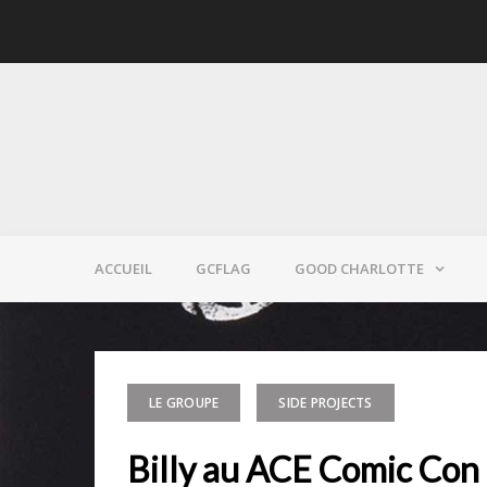
Skip
to
content
ACCUEIL
GCFLAG
GOOD CHARLOTTE
LE GROUPE
SIDE PROJECTS
Billy au ACE Comic Con