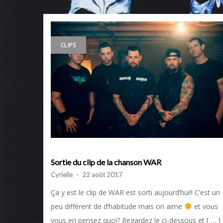
CLIPS
Sortie du clip de la chanson WAR
Cyrielle
-
22 août 2017
Ça y est le clip de WAR est sorti aujourd’hui!! C’est un
peu différent de d’habitude mais on aime
et vous
vous en pensez quoi? Regardez le ci-dessous et [ … ]