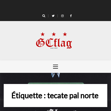
Skip
to
content
Étiquette :
tecate pal norte