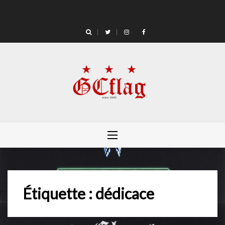
Skip
to
content
Étiquette :
dédicace