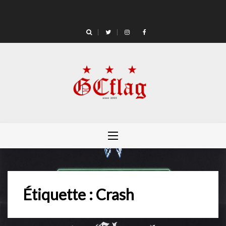
Skip
to
content
Étiquette :
Crash