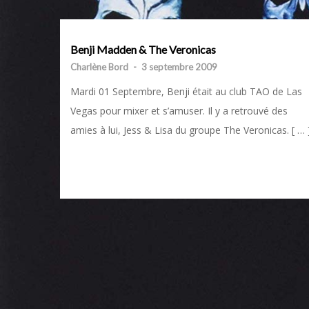
Benji Madden & The Veronicas
Charlène Bord
-
3 septembre 2009
Mardi 01 Septembre, Benji était au club TAO de Las
Vegas pour mixer et s’amuser. Il y a retrouvé des
amies à lui, Jess & Lisa du groupe The Veronicas. [ … 