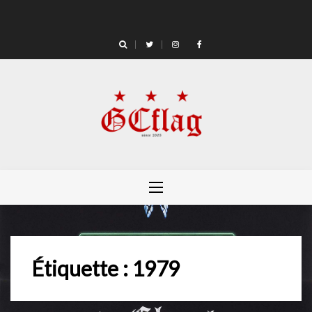
Skip
to
content
Étiquette :
1979