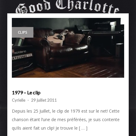
CLIPS
1979 – Le clip
Cyrielle
-
29 juillet 2011
Depuis les 25 Juillet, le clip de 1979 est sur le net! Cette
chanson étant l’une de mes préférées, je suis contente
qu’ils aient fait un clip! Je trouve le [ … ]