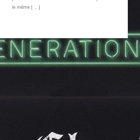
le même [ … ]