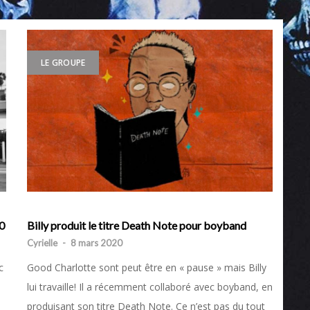
LE GROUPE
20
Billy produit le titre Death Note pour boyband
Cyrielle
-
8 mars 2020
c
Good Charlotte sont peut être en « pause » mais Billy
lui travaille! Il a récemment collaboré avec boyband, en
produisant son titre Death Note. Ce n’est pas du tout