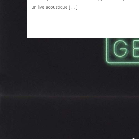
un live acoustique [ … ]