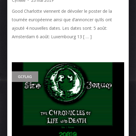
Cyrielle
-
23 mai 2019
Good Charlotte viennent de dévoiler le poster de la
tournée européenne ainsi que d’annoncer qu’ils ont
ajouté 4 nouvelles dates. Les dates sont: 5 août:
Amsterdam 6 août: Luxembourg 13 [ … ]
GCFLAG